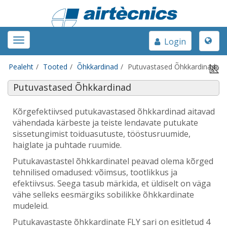
Toggle
Toggle
Login
naviga
navigation
Pealeht
Tooted
Õhkkardinad
Putuvastased Õhkkardinad
Putuvastased Õhkkardinad
Kõrgefektiivsed putukavastased õhkkardinad aitavad
vähendada kärbeste ja teiste lendavate putukate
sissetungimist toiduasutuste, tööstusruumide,
haiglate ja puhtade ruumide.
Putukavastastel õhkkardinatel peavad olema kõrged
tehnilised omadused: võimsus, tootlikkus ja
efektiivsus. Seega tasub märkida, et üldiselt on väga
vähe selleks eesmärgiks sobilikke õhkkardinate
mudeleid.
Putukavastaste õhkkardinate FLY sari on esitletud 4