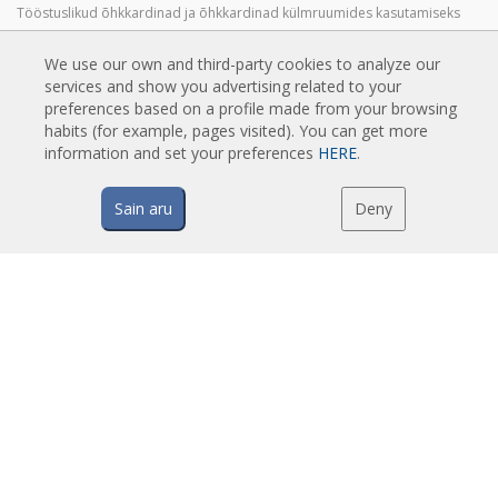
Tööstuslikud õhkkardinad ja õhkkardinad külmruumides kasutamiseks
Õhkkardinad pöörlevate ustele ja tellimusel valmistatavad õhkkardinad
We use our own and third-party cookies to analyze our
Putuvastased Õhkkardinad
services and show you advertising related to your
Soojuspumbaga ja energiasäästvad õhkkardinad
preferences based on a profile made from your browsing
habits (for example, pages visited). You can get more
Soodsad Ökonoomsed Õhkkardinad
information and set your preferences
HERE
.
Sain aru
Deny
TEHNOLOOGIA
Mis on õhkkardin?
Kuidas õhkkardinad töötavad?
Õhkkardinate eelised
Soojuspumbaga õhkkardinad
EC õhkkardinad
Airtècnics õhkkardinad
ALLALAADIMISED