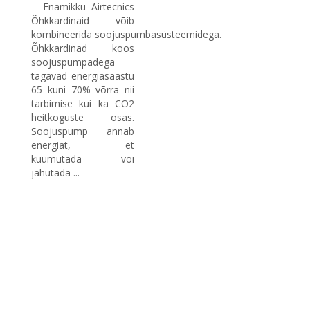
Enamikku Airtecnics
Õhkkardinaid võib
kombineerida soojuspumbasüsteemidega.
Õhkkardinad koos
soojuspumpadega
tagavad energiasäästu
65 kuni 70% võrra nii
tarbimise kui ka CO2
heitkoguste osas.
Soojuspump annab
energiat, et
kuumutada või
jahutada ...