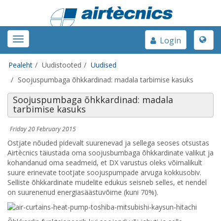
Toggle
Toggle
Login
naviga
navigation
Pealeht
Uudistooted
Uudised
Soojuspumbaga õhkkardinad: madala tarbimise kasuks
Soojuspumbaga õhkkardinad: madala
tarbimise kasuks
Friday 20 February 2015
Ostjate nõuded pidevalt suurenevad ja sellega seoses otsustas
Airtècnics täiustada oma soojusbumbaga õhkkardinate valikut ja
kohandanud oma seadmeid, et DX varustus oleks võimalikult
suure erinevate tootjate soojuspumpade arvuga kokkusobiv.
Selliste õhkkardinate mudelite edukus seisneb selles, et nendel
on suurenenud energiasäästuvõime (kuni 70%).