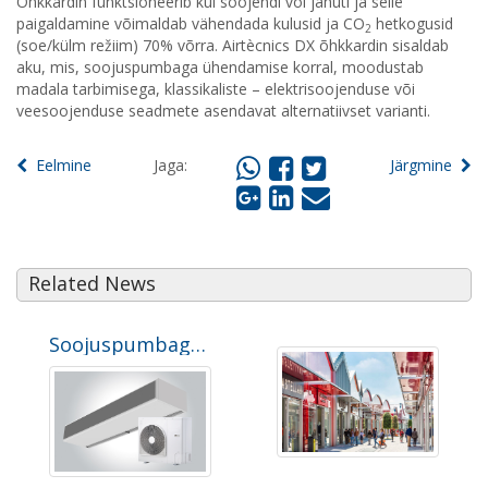
Õhkkardin funktsioneerib kui soojendi või jahuti ja selle
paigaldamine võimaldab vähendada kulusid ja CO
hetkogusid
2
(soe/külm režiim) 70% võrra. Airtècnics DX õhkkardin sisaldab
aku, mis, soojuspumbaga ühendamise korral, moodustab
madala tarbimisega, klassikaliste – elektrisoojenduse või
veesoojenduse seadmete asendavat alternatiivset varianti.
Eelmine
Jaga:
Järgmine
Related News
Soojuspumbaga Energiasäästvad Õhkkardinad - Soojendus ja Jahutus Välisseadmetele