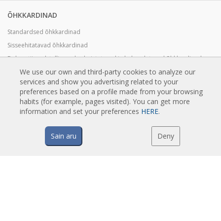
ÕHKKARDINAD
Standardsed õhkkardinad
Sisseehitatavad õhkkardinad
Dekoratiivsed, tellimusel valmistatavad ja kohandatavad õhkkardinad
We use our own and third-party cookies to analyze our
Tööstuslikud õhkkardinad ja õhkkardinad külmruumides kasutamiseks
services and show you advertising related to your
Õhkkardinad pöörlevate ustele ja tellimusel valmistatavad õhkkardinad
preferences based on a profile made from your browsing
Putuvastased Õhkkardinad
habits (for example, pages visited). You can get more
information and set your preferences
HERE
.
Soojuspumbaga ja energiasäästvad õhkkardinad
Soodsad Ökonoomsed Õhkkardinad
Sain aru
Deny
TEHNOLOOGIA
Mis on õhkkardin?
Kuidas õhkkardinad töötavad?
Õhkkardinate eelised
Soojuspumbaga õhkkardinad