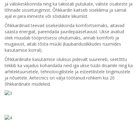
ja väliskeskkonnda ning ka takistab putukate, väliste osakeste ja
lõhnade sissetungimist. Õhkkardin kaitseb sisekliima ja samal
ajal ei piira inimeste või sõidukite liikumist.
Õhkkardinad teevad sisekeskkonda komfortsemaks, aitavad
säästa energiat, parendada juurdepääsetavust. Ukse avatud
olek muudab tööprotsessi ohutumaks, annab komforti ja
mugavust, aitab tõsta müüki (kaubanduslikkudes ruumides
kasutamise korral).
Õhkkardinate kasutamise olulisus pidevalt suureneb, seetõttu
tekkib ka vajadus kohandada neid iga ukse tüübi disainile ning ka
arhitektuursetele, tehnoloogilistele ja esteetilistele tingimustele
ja nõuetele. Airtecnics on välja töötanud rohkem kui 20
õhkkardinate mudeleid.