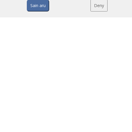
Sain aru
Deny
TEHNOLOOGIA
Mis on õhkkardin?
Kuidas õhkkardinad töötavad?
Õhkkardinate eelised
Soojuspumbaga õhkkardinad
EC õhkkardinad
Airtècnics õhkkardinad
ALLALAADIMISED
Õhkkardinate kataloogid
Tehniline dokumentatsioon
Kvaliteedisertifikaadid