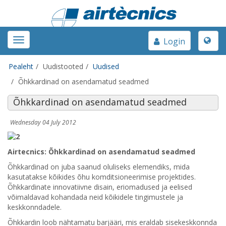
Toggle
Toggle
Login
naviga
navigation
Pealeht
Uudistooted
Uudised
Õhkkardinad on asendamatud seadmed
Õhkkardinad on asendamatud seadmed
Wednesday 04 July 2012
Airtecnics: Õhkkardinad on asendamatud seadmed
Õhkkardinad on juba saanud oluliseks elemendiks, mida
kasutatakse kõikides õhu komditsioneerimise projektides.
Õhkkardinate innovatiivne disain, eriomadused ja eelised
võimaldavad kohandada neid kõikidele tingimustele ja
keskkonndadele.
Õhkkardin loob nähtamatu barjääri, mis eraldab sisekeskkonnda