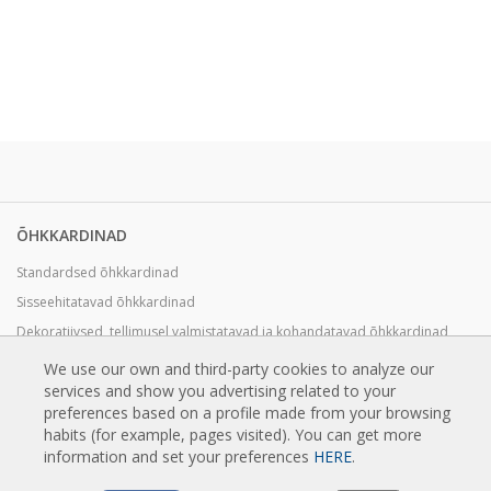
ÕHKKARDINAD
Standardsed õhkkardinad
Sisseehitatavad õhkkardinad
Dekoratiivsed, tellimusel valmistatavad ja kohandatavad õhkkardinad
Tööstuslikud õhkkardinad ja õhkkardinad külmruumides kasutamiseks
We use our own and third-party cookies to analyze our
services and show you advertising related to your
Õhkkardinad pöörlevate ustele ja tellimusel valmistatavad õhkkardinad
preferences based on a profile made from your browsing
Putuvastased Õhkkardinad
habits (for example, pages visited). You can get more
Soojuspumbaga ja energiasäästvad õhkkardinad
information and set your preferences
HERE
.
Soodsad Ökonoomsed Õhkkardinad